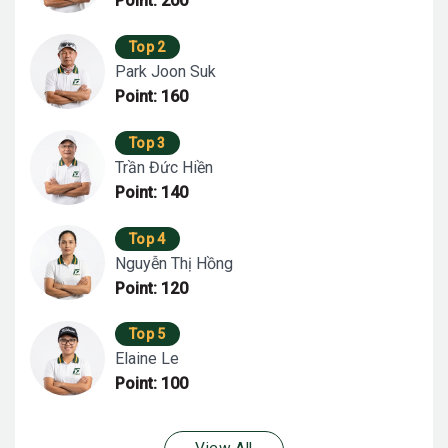
Point: 200
Top 2
Park Joon Suk
Point: 160
Top 3
Trần Đức Hiền
Point: 140
Top 4
Nguyễn Thị Hồng
Point: 120
Top 5
Elaine Le
Point: 100