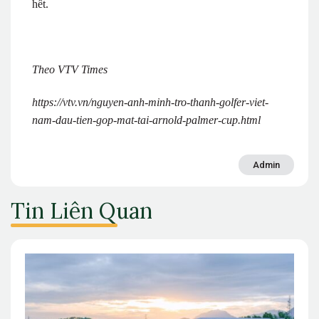
hết.
Theo VTV Times
https://vtv.vn/nguyen-anh-minh-tro-thanh-golfer-viet-
nam-dau-tien-gop-mat-tai-arnold-palmer-cup.html
Admin
Tin Liên Quan