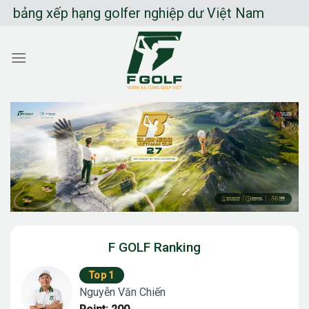
Chuyển
ng xếp hạng golfer nghiệp dư Việt Nam
đến
nội
dung
F GOLF Ranking
Top 1
Nguyễn Văn Chiến