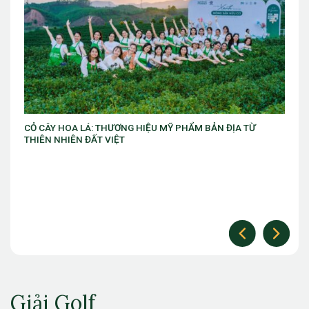
HIỆU MỸ PHẨM BẢN ĐỊA TỪ
VIB ra mắt chương trình “VIB Swi
làm chủ thời cuộc” với ưu đãi Gol
Giải Golf