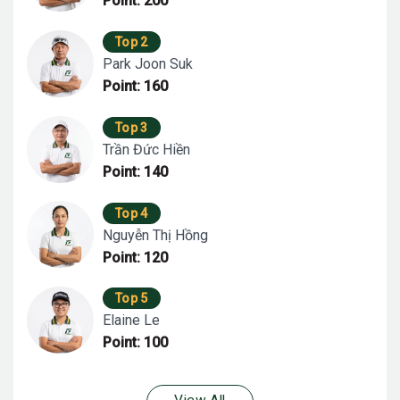
Point: 200
Top 2
Park Joon Suk
Point: 160
Top 3
Trần Đức Hiền
Point: 140
Top 4
Nguyễn Thị Hồng
Point: 120
Top 5
Elaine Le
Point: 100