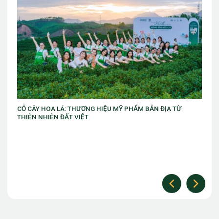
 ĐỊA TỪ
VIB ra mắt chương trình “VIB Swing – Mở khóa đặc q
làm chủ thời cuộc” với ưu đãi Golf lên đến 10 triệu đ