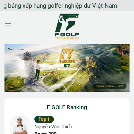
Chuyển
ng xếp hạng golfer nghiệp dư Việt Nam
đến
nội
dung
F GOLF Ranking
Top 1
Nguyễn Văn Chiến