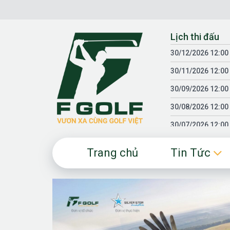
Chuyển
đến
nội
Lịch thi đấu
dung
30/12/2026 12:00
30/11/2026 12:00
30/09/2026 12:00
30/08/2026 12:00
30/07/2026 12:00
30/06/2026 12:00
Trang chủ
Tin Tức
30/05/2026 12:00
30/03/2026 12:00
30/01/2026 12:00
18/04/2025 12:00