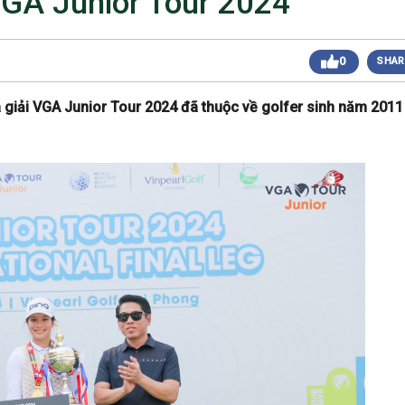
VGA Junior Tour 2024
 sáng
Giải Golf Doanh Nhân Mùa Hè 2024
Giải Golf Gia Đình lần 1 (Family Golf Tournament
 chiều
0
SHAR
2024)
Giải Golf Doanh nghiệp và Thương hiệu Việt Nam
 chiều
lần thứ 22 (Business Vietnam Cup 22)
 giải VGA Junior Tour 2024 đã thuộc về golfer sinh năm 2011
Giải Golf Vô địch các CLB toàn quốc Lần 1
sáng
(Vietnam Golf Club Championship 2024)
Giải Cặp Đôi Hoàn Hảo Lần 3 (Perfect Golf Couple
 chiều
3)
Giải Golf Cặp đôi hoàn hảo Lần 2 (Perfect Golf
 chiều
Couple 2)
 chiều
Giải Golf Business & Brand VN Championship 20