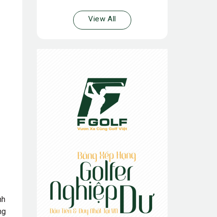
View All
nh
ng