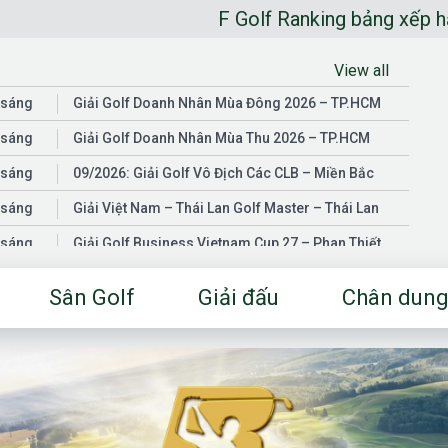
F Golf Ranking bảng xếp hạng golfer n
View all
 sáng
Giải Golf Doanh Nhân Mùa Đông 2026 – TP.HCM
 sáng
Giải Golf Doanh Nhân Mùa Thu 2026 – TP.HCM
 sáng
09/2026: Giải Golf Vô Địch Các CLB – Miền Bắc
 sáng
Giải Việt Nam – Thái Lan Golf Master – Thái Lan
 sáng
Giải Golf Business Vietnam Cup 27 – Phan Thiết
 sáng
Giải Golf Doanh Nhân Mùa Hè 2026 – Đồng Nai
Sân Golf
Giải đấu
Chân dung
 sáng
Giải Golf Vô Địch Các CLB – Miền Nam
03/2026: Giải Golf Doanh Nhân Mùa Xuân 2026 –
 sáng
TP.HCM
 sáng
Fgolf Open Championship – Tây Ninh
 sáng
Golf Business Vietnam Cup 25
Giải Golf Business Vietnam Cup 26 và Giải Vô Địch