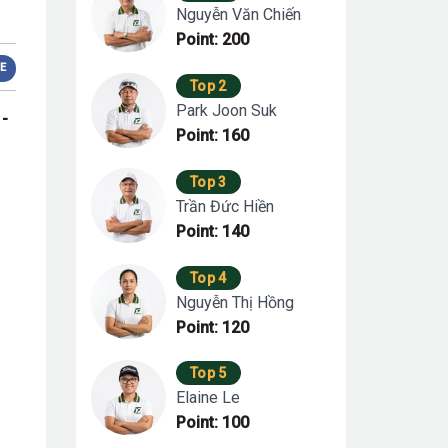
Nguyễn Văn Chiến
Point: 200
E
Top 2
Park Joon Suk
 -
Point: 160
Top 3
Trần Đức Hiền
Point: 140
Top 4
Nguyễn Thị Hồng
Point: 120
Top 5
Elaine Le
Point: 100