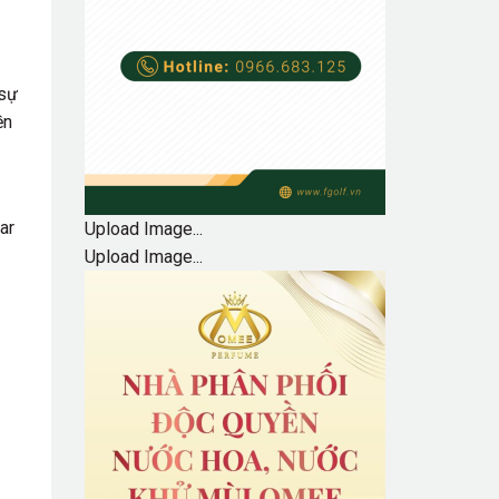
 sự
ền
ar
Upload Image...
Upload Image...