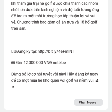
khi tham gia trại hè golf được chia thành các nhóm
nhỏ hơn dựa trên kinh nghiệm và độ tuổi tương ứng
để tạo ra một môi trường học tập thuận lợi và vui
vẻ. Chương trình bao gồm cả ăn trưa và 18 hố golf
trên sân.
✍🏻Đăng ký tại: http://bit.ly/4eFmlNT
🎟️ Giá: 12.000.000 VNĐ nett/bé
Đừng bỏ lỡ cơ hội tuyệt vời này! Hãy đăng ký ngay
để có một mùa hè khó quên với golf và niềm vui. ⛳️
☀️
Phan Nguyen