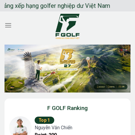
Chuyển
 xếp hạng golfer nghiệp dư Việt Nam
đến
nội
dung
F GOLF Ranking
Top 1
Nguyễn Văn Chiến