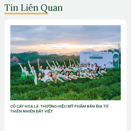
Tin Liên Quan
PHẨM BẢN ĐỊA TỪ
VIB ra mắt chương trình “VIB Swing – Mở k
làm chủ thời cuộc” với ưu đãi Golf lên đến 