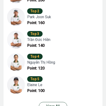
Point: 200
Top 2
Park Joon Suk
Point: 160
Top 3
Trần Đức Hiền
Point: 140
Top 4
Nguyễn Thị Hồng
Point: 120
Top 5
Elaine Le
Point: 100