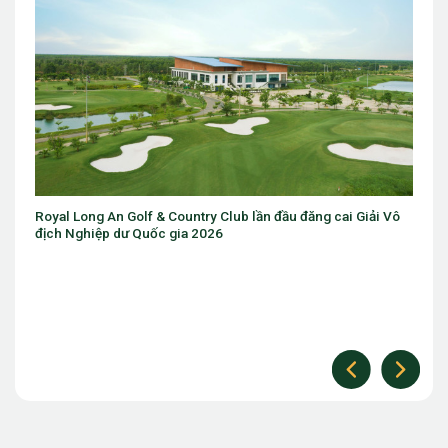
ry Club lần đầu đăng cai Giải Vô
Sân golf trong nhà đầu tiên trên t
2026
Chicago