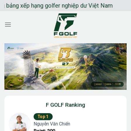
Chuyển
ng xếp hạng golfer nghiệp dư Việt Nam
đến
nội
dung
F GOLF Ranking
Top 1
Nguyễn Văn Chiến