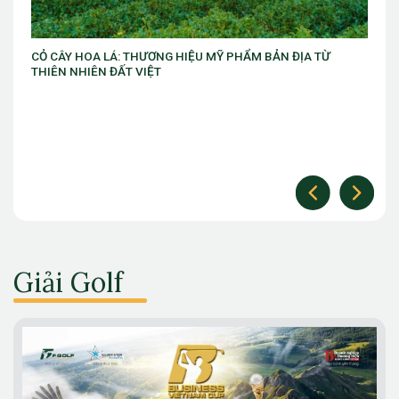
VIB ra mắt chương trình “VIB Swing – Mở khóa đặc quyền,
làm chủ thời cuộc” với ưu đãi Golf lên đến 10 triệu đồng
Giải Golf