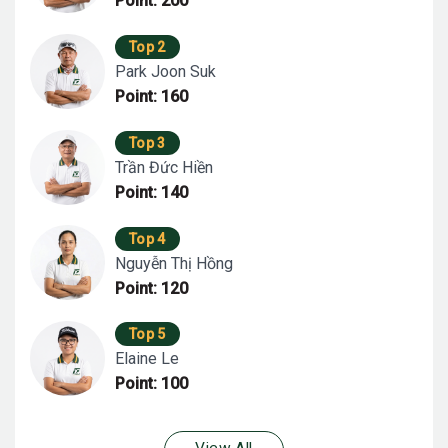
Point: 200
Top 2
Park Joon Suk
Point: 160
Top 3
Trần Đức Hiền
Point: 140
Top 4
Nguyễn Thị Hồng
Point: 120
Top 5
Elaine Le
Point: 100