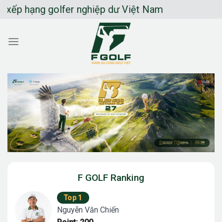
Chuyển
ng golfer nghiệp dư Việt Nam
đến
nội
dung
F GOLF Ranking
Top 1
Nguyễn Văn Chiến