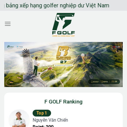
Chuyển
g xếp hạng golfer nghiệp dư Việt Nam
đến
nội
dung
F GOLF Ranking
Top 1
Nguyễn Văn Chiến