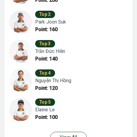
Point: 200
Top 2
Park Joon Suk
Point: 160
Top 3
Trần Đức Hiền
Point: 140
Top 4
Nguyễn Thị Hồng
Point: 120
Top 5
Elaine Le
Point: 100