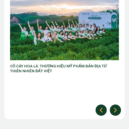
TỪ
VIB ra mắt chương trình “VIB Swing – Mở khóa đặc quyền,
làm chủ thời cuộc” với ưu đãi Golf lên đến 10 triệu đồng