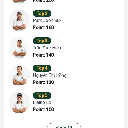
Point: 200
Top 2
Park Joon Suk
Point: 160
Top 3
Trần Đức Hiền
Point: 140
Top 4
Nguyễn Thị Hồng
Point: 120
Top 5
Elaine Le
Point: 100