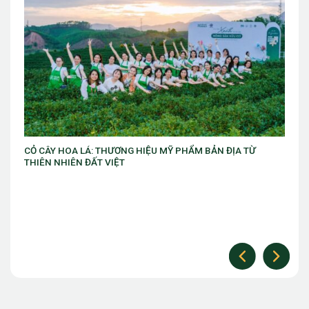
VIB ra mắt chương trình “VIB Swing – Mở khóa đặc quyền,
làm chủ thời cuộc” với ưu đãi Golf lên đến 10 triệu đồng