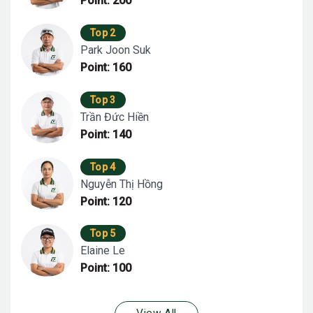
Point: 200
Top 2
Park Joon Suk
Point: 160
Top 3
Trần Đức Hiền
Point: 140
Top 4
Nguyễn Thị Hồng
Point: 120
Top 5
Elaine Le
Point: 100