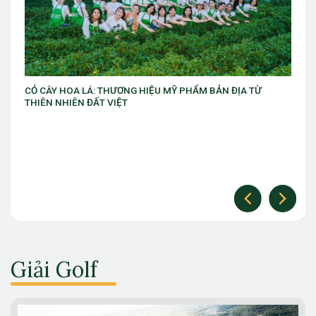
VIB ra mắt chương trình “VIB Swing – Mở khóa đặc quyền,
làm chủ thời cuộc” với ưu đãi Golf lên đến 10 triệu đồng
Giải Golf