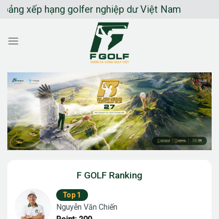
Chuyển
p hạng golfer nghiệp dư Việt Nam
đến
nội
dung
F GOLF Ranking
Top 1
Nguyễn Văn Chiến