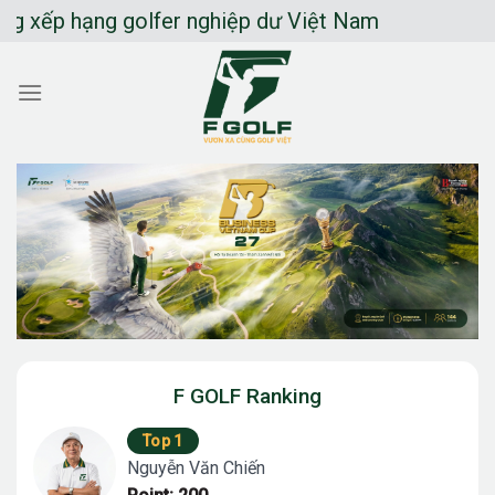
Chuyển
hạng golfer nghiệp dư Việt Nam
đến
nội
dung
F GOLF Ranking
Top 1
Nguyễn Văn Chiến