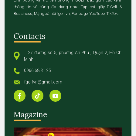
Lĩnh xướng vai trò tiên phong, F-GOLF bao gồm các kênh
thông tin vô cùng đa dạng như: Tạp chí giấy F-Golf &
Bussiness, Mạng xã hội fgolf.vn, Fanpage, YouTube, TikTok...
Contacts
127 đương số 5, phường An Phú , Quận 2, Hồ Chí
Minh
0966 68 31 25
fgolfvn@gmail.com
Magazine