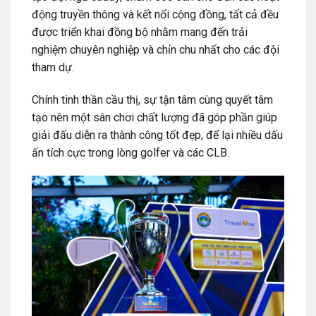
động truyền thông và kết nối cộng đồng, tất cả đều
được triển khai đồng bộ nhằm mang đến trải
nghiệm chuyên nghiệp và chỉn chu nhất cho các đội
tham dự.
Chính tinh thần cầu thị, sự tận tâm cùng quyết tâm
tạo nên một sân chơi chất lượng đã góp phần giúp
giải đấu diễn ra thành công tốt đẹp, để lại nhiều dấu
ấn tích cực trong lòng golfer và các CLB.