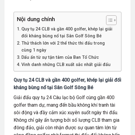
Nội dung chính
Quy tụ 24 CLB và gần 400 golfer, khép lại giải
đối kháng bùng nổ tại Sân Golf Sông Bé
Thử thách lớn với 2 thể thức thi đấu trong
cùng 1 ngày
Dấu ấn từ sự tận tâm của Ban Tổ Chức
Vinh danh những CLB xuất sắc nhất giải đấu
Quy tụ 24 CLB và gần 400 golfer, khép lại giải đối
kháng bùng nổ tại Sân Golf Sông Bé
Giải đấu quy tụ 24 Câu lạc bộ Golf cùng gần 400
golfer tham dự, mang đến bầu không khí tranh tài
sôi động và đầy cảm xúc xuyên suốt ngày thi đấu.
Không chỉ gây ấn tượng bởi số lượng CLB tham gia
đông đảo, giải còn nhận được sự quan tâm lớn từ