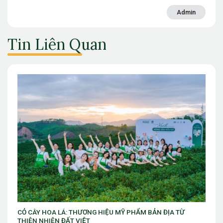
Admin
Tin Liên Quan
PHẨM BẢN ĐỊA TỪ
VIB ra mắt chương trình “VIB Swing – Mở k
làm chủ thời cuộc” với ưu đãi Golf lên đến 