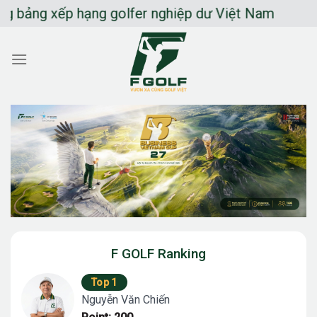
Chuyển
ng xếp hạng golfer nghiệp dư Việt Nam
đến
nội
dung
F GOLF Ranking
Top 1
Nguyễn Văn Chiến