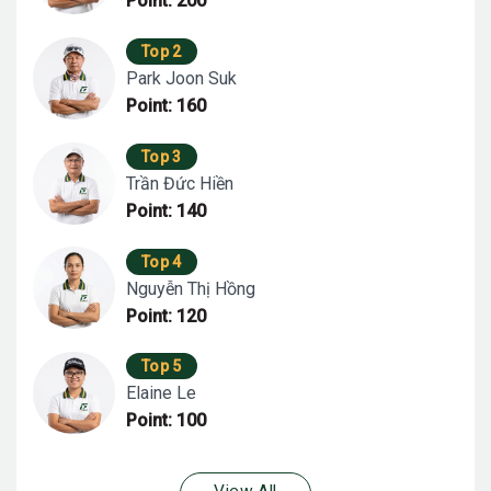
Point: 200
Top 2
Park Joon Suk
Point: 160
Top 3
Trần Đức Hiền
Point: 140
Top 4
Nguyễn Thị Hồng
Point: 120
Top 5
Elaine Le
Point: 100