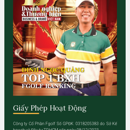
Giấy Phép Hoạt Động
Công ty Cổ Phần Fgolf Số GPĐK: 0318205383 do Sở Kế
hoạch và Đầu tư TP.HCM cấp ngày 08/12/2023