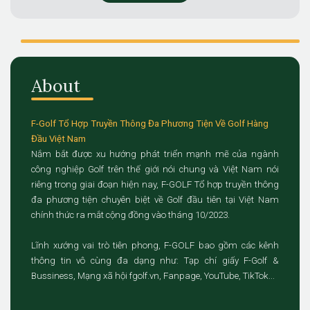
About
F-Golf Tổ Hợp Truyền Thông Đa Phương Tiện Về Golf Hàng
Đầu Việt Nam
Nắm bắt được xu hướng phát triển mạnh mẽ của ngành
công nghiệp Golf trên thế giới nói chung và Việt Nam nói
riêng trong giai đoạn hiện nay, F-GOLF Tổ hợp truyền thông
đa phương tiện chuyên biệt về Golf đầu tiên tại Việt Nam
chính thức ra mắt cộng đồng vào tháng 10/2023.
Lĩnh xướng vai trò tiên phong, F-GOLF bao gồm các kênh
thông tin vô cùng đa dạng như: Tạp chí giấy F-Golf &
Bussiness, Mạng xã hội fgolf.vn, Fanpage, YouTube, TikTok...