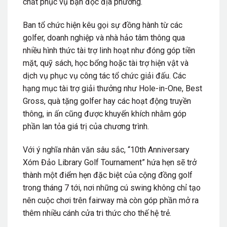
chất phục vụ bạn đọc địa phương.
Ban tổ chức hiện kêu gọi sự đồng hành từ các
golfer, doanh nghiệp và nhà hảo tâm thông qua
nhiều hình thức tài trợ linh hoạt như đóng góp tiền
mặt, quỹ sách, học bổng hoặc tài trợ hiện vật và
dịch vụ phục vụ công tác tổ chức giải đấu. Các
hạng mục tài trợ giải thưởng như Hole-in-One, Best
Gross, quà tặng golfer hay các hoạt động truyền
thông, in ấn cũng được khuyến khích nhằm góp
phần lan tỏa giá trị của chương trình.
Với ý nghĩa nhân văn sâu sắc, “10th Anniversary
Xóm Đảo Library Golf Tournament” hứa hẹn sẽ trở
thành một điểm hẹn đặc biệt của cộng đồng golf
trong tháng 7 tới, nơi những cú swing không chỉ tạo
nên cuộc chơi trên fairway mà còn góp phần mở ra
thêm nhiều cánh cửa tri thức cho thế hệ trẻ.