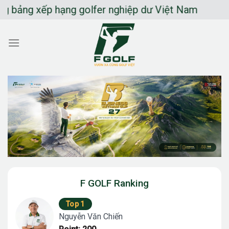
Chuyển
g xếp hạng golfer nghiệp dư Việt Nam
đến
nội
dung
F GOLF Ranking
Top 1
Nguyễn Văn Chiến