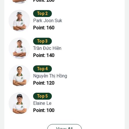
Point: 200
Top 2
Park Joon Suk
Point: 160
Top 3
Trần Đức Hiền
Point: 140
Top 4
Nguyễn Thị Hồng
Point: 120
Top 5
Elaine Le
Point: 100