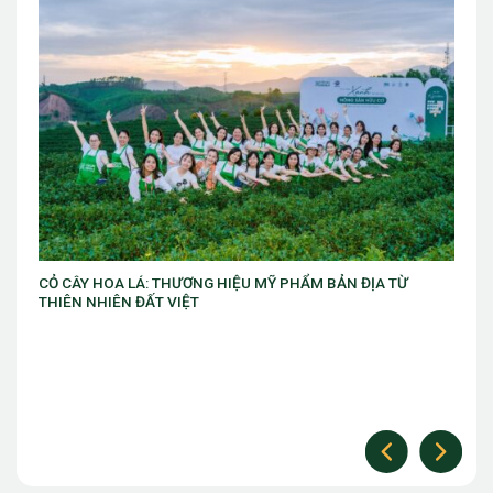
TỪ
VIB ra mắt chương trình “VIB Swing – Mở khóa đặc quyền,
làm chủ thời cuộc” với ưu đãi Golf lên đến 10 triệu đồng