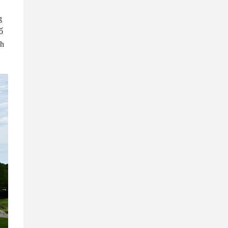
g
ố
ch