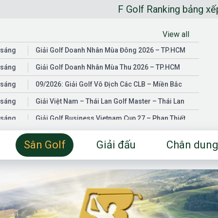
F Golf Ranking bảng xếp hạng golfer n
View all
 sáng
Giải Golf Doanh Nhân Mùa Đông 2026 – TP.HCM
 sáng
Giải Golf Doanh Nhân Mùa Thu 2026 – TP.HCM
 sáng
09/2026: Giải Golf Vô Địch Các CLB – Miền Bắc
 sáng
Giải Việt Nam – Thái Lan Golf Master – Thái Lan
 sáng
Giải Golf Business Vietnam Cup 27 – Phan Thiết
 sáng
Giải Golf Doanh Nhân Mùa Hè 2026 – Đồng Nai
Sân Golf
Giải đấu
Chân dung
 sáng
Giải Golf Vô Địch Các CLB – Miền Nam
03/2026: Giải Golf Doanh Nhân Mùa Xuân 2026 –
 sáng
TP.HCM
 sáng
Fgolf Open Championship – Tây Ninh
 sáng
Golf Business Vietnam Cup 25
Giải Golf Business Vietnam Cup 26 và Giải Vô Địch