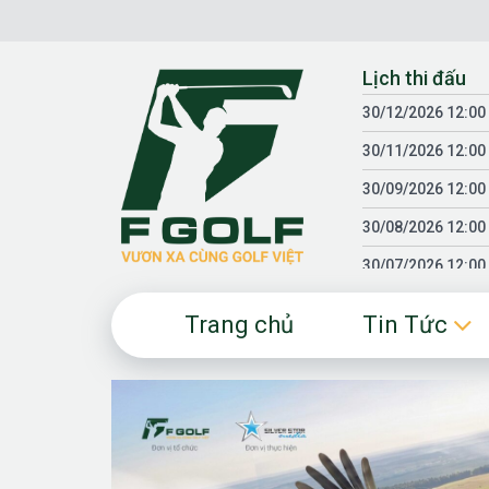
Chuyển
đến
nội
Lịch thi đấu
dung
30/12/2026 12:00
30/11/2026 12:00
30/09/2026 12:00
30/08/2026 12:00
30/07/2026 12:00
30/06/2026 12:00
Trang chủ
Tin Tức
30/05/2026 12:00
30/03/2026 12:00
30/01/2026 12:00
18/04/2025 12:00