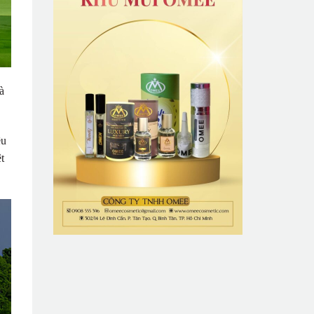
à
êu
t