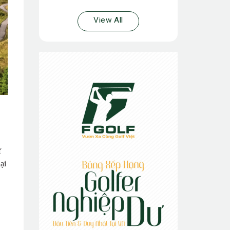
View All
f
ại