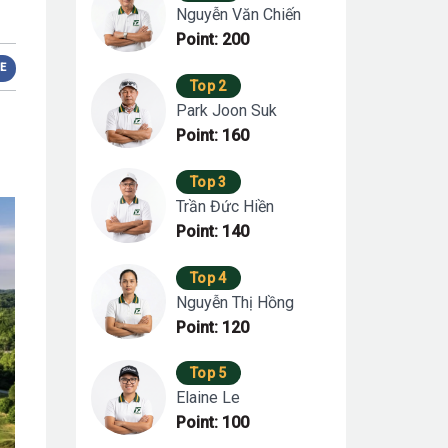
Nguyễn Văn Chiến
Point: 200
E
Top 2
Park Joon Suk
u
Point: 160
Top 3
Trần Đức Hiền
Point: 140
Top 4
Nguyễn Thị Hồng
Point: 120
Top 5
Elaine Le
Point: 100