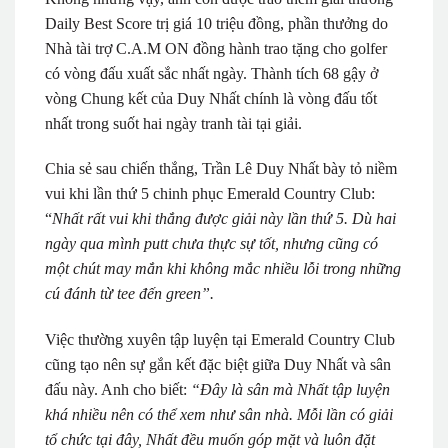
Daily Best Score trị giá 10 triệu đồng, phần thưởng do
Nhà tài trợ C.A.M ON đồng hành trao tặng cho golfer
có vòng đấu xuất sắc nhất ngày. Thành tích 68 gậy ở
vòng Chung kết của Duy Nhất chính là vòng đấu tốt
nhất trong suốt hai ngày tranh tài tại giải.
Chia sẻ sau chiến thắng, Trần Lê Duy Nhất bày tỏ niềm
vui khi lần thứ 5 chinh phục Emerald Country Club:
“
Nhất rất vui khi thắng được giải này lần thứ 5. Dù hai
ngày qua mình putt chưa thực sự tốt, nhưng cũng có
một chút may mắn khi không mắc nhiều lỗi trong những
cú đánh từ tee đến green”.
Việc thường xuyên tập luyện tại Emerald Country Club
cũng tạo nên sự gắn kết đặc biệt giữa Duy Nhất và sân
đấu này. Anh cho biết:
“Đây là sân mà Nhất tập luyện
khá nhiều nên có thể xem như sân nhà. Mỗi lần có giải
tổ chức tại đây, Nhất đều muốn góp mặt và luôn đặt