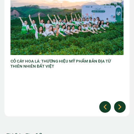
Ỹ PHẨM BẢN ĐỊA TỪ
VIB ra mắt chương trình “VIB Swing – M
làm chủ thời cuộc” với ưu đãi Golf lên đ