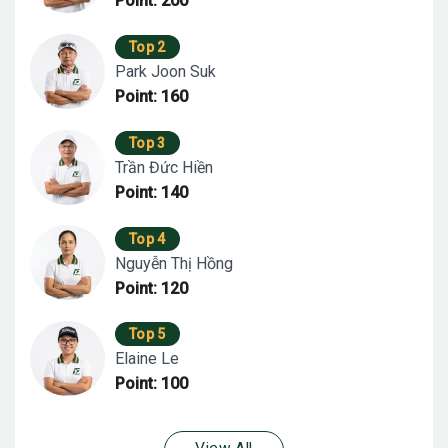
Point: 200
Top 2
Park Joon Suk
Point: 160
Top 3
Trần Đức Hiền
Point: 140
Top 4
Nguyễn Thị Hồng
Point: 120
Top 5
Elaine Le
Point: 100