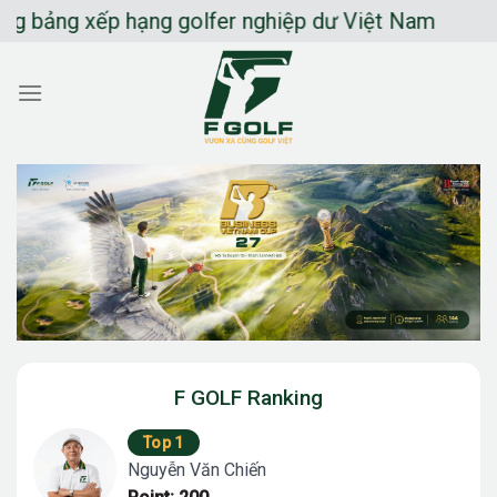
Chuyển
ảng xếp hạng golfer nghiệp dư Việt Nam
đến
nội
dung
F GOLF Ranking
Top 1
Nguyễn Văn Chiến