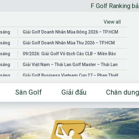
F Golf Ranking bảng xếp hạng golf
View all
 sáng
Giải Golf Doanh Nhân Mùa Đông 2026 – TP.HCM
 sáng
Giải Golf Doanh Nhân Mùa Thu 2026 – TP.HCM
 sáng
09/2026: Giải Golf Vô Địch Các CLB – Miền Bắc
 sáng
Giải Việt Nam – Thái Lan Golf Master – Thái Lan
 sáng
Giải Golf Business Vietnam Cup 27 – Phan Thiết
 sáng
Giải Golf Doanh Nhân Mùa Hè 2026 – Đồng Nai
Sân Golf
Giải đấu
Chân dung
 sáng
Giải Golf Vô Địch Các CLB – Miền Nam
03/2026: Giải Golf Doanh Nhân Mùa Xuân 2026 –
 sáng
TP.HCM
 sáng
Fgolf Open Championship – Tây Ninh
 sáng
Golf Business Vietnam Cup 25
Giải Golf Business Vietnam Cup 26 và Giải Vô Địch