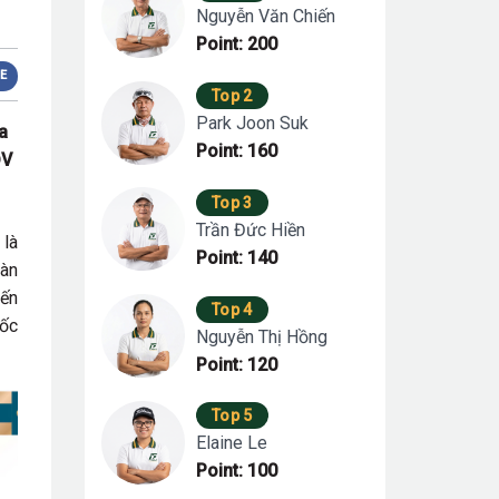
Nguyễn Văn Chiến
Point: 200
E
Top 2
Park Joon Suk
a
Point: 160
ĐV
Top 3
Trần Đức Hiền
 là
Point: 140
oàn
đến
Top 4
mốc
Nguyễn Thị Hồng
Point: 120
Top 5
Elaine Le
Point: 100