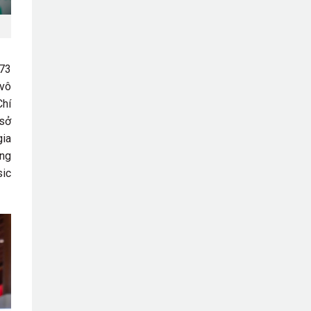
 73
 vô
Chí
 sở
gia
ẳng
sic