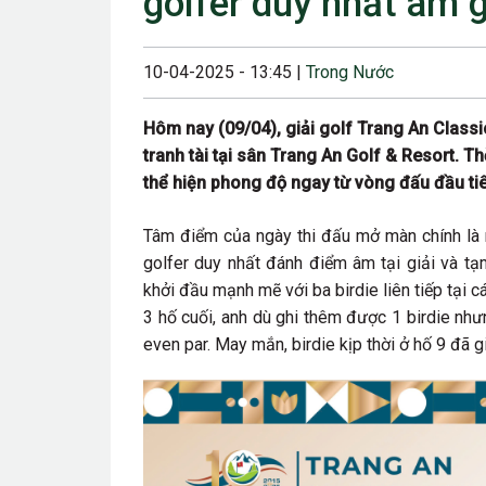
golfer duy nhất âm 
23/08/2024 12:00
28/06/2024 12:00
10-04-2025 - 13:45 |
Trong Nước
24/05/2024 12:00
Hôm nay (09/04), giải golf Trang An Classi
25/04/2024 6:00 
tranh tài tại sân Trang An Golf & Resort. Th
thể hiện phong độ ngay từ vòng đấu đầu tiê
07/03/2024 12:00
22/12/2023 12:30
Tâm điểm của ngày thi đấu mở màn chính là m
golfer duy nhất đánh điểm âm tại giải và t
26/10/2023 12:00
khởi đầu mạnh mẽ với ba birdie liên tiếp tại c
3 hố cuối, anh dù ghi thêm được 1 birdie nh
even par. May mắn, birdie kịp thời ở hố 9 đã gi