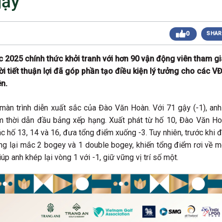
gậy
 sáng
Giải Golf Doanh Nhân Mùa Hè 2024
Giải Golf Gia Đình lần 1 (Family Golf Tournament
 chiều
0
SHAR
2024)
Giải Golf Doanh nghiệp và Thương hiệu Việt Nam
 chiều
lần thứ 22 (Business Vietnam Cup 22)
c 2025 chính thức khởi tranh với hơn 90 vận động viên tham gi
Giải Golf Vô địch các CLB toàn quốc Lần 1
sáng
ời tiết thuận lợi đã góp phần tạo điều kiện lý tưởng cho các V
(Vietnam Golf Club Championship 2024)
Giải Cặp Đôi Hoàn Hảo Lần 3 (Perfect Golf Couple
n.
 chiều
3)
Giải Golf Cặp đôi hoàn hảo Lần 2 (Perfect Golf
 chiều
àn trình diễn xuất sắc của Đào Văn Hoàn. Với 71 gậy (-1), anh
Couple 2)
ạm thời dẫn đầu bảng xếp hạng. Xuất phát từ hố 10, Đào Văn H
 chiều
Giải Golf Business & Brand VN Championship 20
ác hố 13, 14 và 16, đưa tổng điểm xuống -3. Tuy nhiên, trước khi 
ưng lại mắc 2 bogey và 1 double bogey, khiến tổng điểm rơi về 
úp anh khép lại vòng 1 với -1, giữ vững vị trí số một.