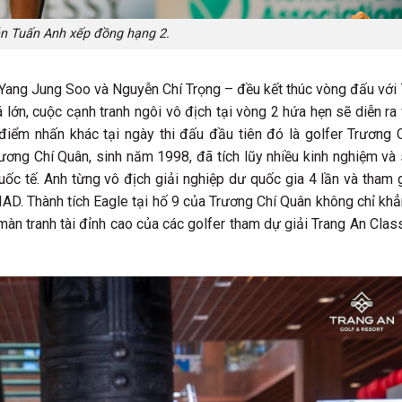
n Tuấn Anh xếp đồng hạng 2.
 Yang Jung Soo và Nguyễn Chí Trọng – đều kết thúc vòng đấu với
lớn, cuộc cạnh tranh ngôi vô địch tại vòng 2 hứa hẹn sẽ diễn ra
iểm nhấn khác tại ngày thi đấu đầu tiên đó là golfer Trương 
ương Chí Quân, sinh năm 1998, đã tích lũy nhiều kinh nghiệm và
ốc tế. Anh từng vô địch giải nghiệp dư quốc gia 4 lần và tham 
AD. Thành tích Eagle tại hố 9 của Trương Chí Quân không chỉ kh
àn tranh tài đỉnh cao của các golfer tham dự giải Trang An Clas