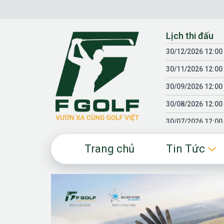
Chuyển
đến
nội
Lịch thi đấu
dung
30/12/2026 12:00
30/11/2026 12:00
30/09/2026 12:00
30/08/2026 12:00
30/07/2026 12:00
30/06/2026 12:00
Trang chủ
Tin Tức
30/05/2026 12:00
30/03/2026 12:00
30/01/2026 12:00
18/04/2025 12:00