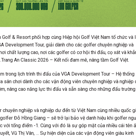
olf & Resort phối hợp cùng Hiệp hội Golf Việt Nam tổ chức và l
 VGA Development Tour, giải dành cho các golfer chuyên nghiệp và
ơi chất lượng cao, nơi các golfer có cơ hội thi đấu, cọ xát và khă
̂p.Trang An Classic 2026 – Kết nối đam mê, nâng tầm Golf Việt.
nằm trong lịch trình thi đấu của VGA Development Tour – Hệ thống
 ra sân chơi dành cho các vận động viên chuyên nghiệp và nghiệp 
ghiệm, nâng cao năng lực thi đấu và sẵn sàng cho những đấu trường
huyên nghiệp và nghiệp dư đến từ Việt Nam cùng nhiều quốc g
́ golfer Đỗ Hồng Giang – sẽ trở lại bảo vệ danh hiệu khi golfer ng
i tổng điểm -1. Cùng với đó là sự góp mặt của nhiều cái tên â
́t, Vũ Thị Vân, … Sự hiện diện của các vận động viên giàu kinh