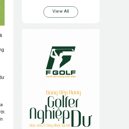
View All
à
̉ng
dư
ia
ười
́n