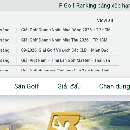
F Golf Ranking bảng xếp hạng golfer ngh
View all
 sáng
Giải Golf Doanh Nhân Mùa Đông 2026 – TP.HCM
 sáng
Giải Golf Doanh Nhân Mùa Thu 2026 – TP.HCM
 sáng
09/2026: Giải Golf Vô Địch Các CLB – Miền Bắc
 sáng
Giải Việt Nam – Thái Lan Golf Master – Thái Lan
 sáng
Giải Golf Business Vietnam Cup 27 – Phan Thiết
 sáng
Giải Golf Doanh Nhân Mùa Hè 2026 – Đồng Nai
Sân Golf
Giải đấu
Chân dung
 sáng
Giải Golf Vô Địch Các CLB – Miền Nam
03/2026: Giải Golf Doanh Nhân Mùa Xuân 2026 –
 sáng
TP.HCM
 sáng
Fgolf Open Championship – Tây Ninh
 sáng
Golf Business Vietnam Cup 25
Giải Golf Business Vietnam Cup 26 và Giải Vô Địch