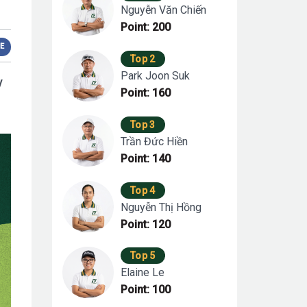
Nguyễn Văn Chiến
Point: 200
E
Top 2
Park Joon Suk
y
Point: 160
Top 3
Trần Đức Hiền
Point: 140
Top 4
Nguyễn Thị Hồng
Point: 120
Top 5
Elaine Le
Point: 100