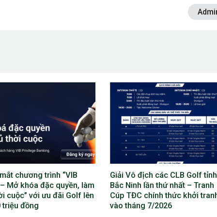
Admi
ô địch các CLB Golf tỉnh
Lộ diện bộ máy điều hành Giả
nh lần thứ nhất – Tranh
địch các CLB Golf tỉnh Bắc Ni
C chính thức khởi tranh
lần thứ nhất
áng 7/2026