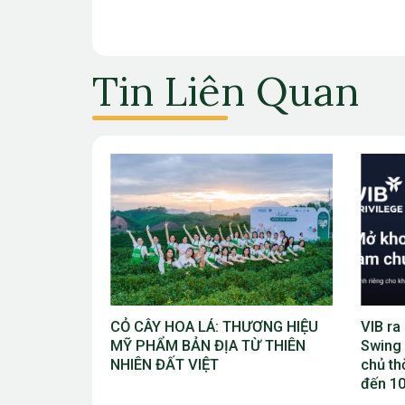
Tin Liên Quan
ƯƠNG HIỆU
VIB ra mắt chương trình “VIB
Giải V
Ừ THIÊN
Swing – Mở khóa đặc quyền, làm
Bắc Ni
chủ thời cuộc” với ưu đãi Golf lên
Cúp TĐ
đến 10 triệu đồng
vào th