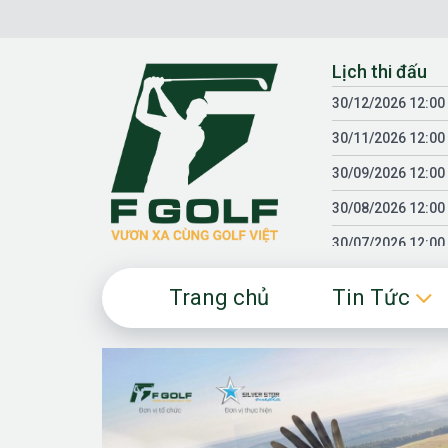
Chuyển
đến
nội
Lịch thi đấu
dung
30/12/2026 12:00
30/11/2026 12:00
30/09/2026 12:00
30/08/2026 12:00
30/07/2026 12:00
30/06/2026 12:00
Trang chủ
Tin Tức
30/05/2026 12:00
30/03/2026 12:00
30/01/2026 12:00
18/04/2025 12:00