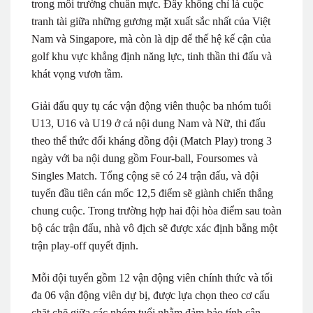
trong môi trường chuẩn mực. Đây không chỉ là cuộc
tranh tài giữa những gương mặt xuất sắc nhất của Việt
Nam và Singapore, mà còn là dịp để thế hệ kế cận của
golf khu vực khẳng định năng lực, tinh thần thi đấu và
khát vọng vươn tầm.
Giải đấu quy tụ các vận động viên thuộc ba nhóm tuổi
U13, U16 và U19 ở cả nội dung Nam và Nữ, thi đấu
theo thể thức đối kháng đồng đội (Match Play) trong 3
ngày với ba nội dung gồm Four-ball, Foursomes và
Singles Match. Tổng cộng sẽ có 24 trận đấu, và đội
tuyển đầu tiên cán mốc 12,5 điểm sẽ giành chiến thắng
chung cuộc. Trong trường hợp hai đội hòa điểm sau toàn
bộ các trận đấu, nhà vô địch sẽ được xác định bằng một
trận play-off quyết định.
Mỗi đội tuyển gồm 12 vận động viên chính thức và tối
đa 06 vận động viên dự bị, được lựa chọn theo cơ cấu
chặt chẽ giữa các nhóm tuổi nhằm đảm bảo tính cân