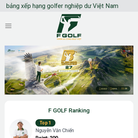
Chuyển
ng xếp hạng golfer nghiệp dư Việt Nam
đến
nội
dung
F GOLF Ranking
Top 1
Nguyễn Văn Chiến