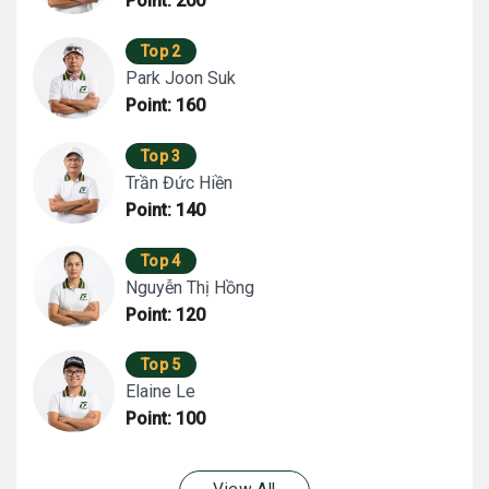
Point: 200
Top 2
Park Joon Suk
Point: 160
Top 3
Trần Đức Hiền
Point: 140
Top 4
Nguyễn Thị Hồng
Point: 120
Top 5
Elaine Le
Point: 100