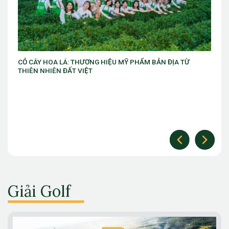
U MỸ PHẨM BẢN ĐỊA TỪ
VIB ra mắt chương trình “VIB Swing 
làm chủ thời cuộc” với ưu đãi Golf lê
Giải Golf