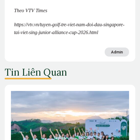
Theo VTV Times
https://vtv.vn/tuyen-golf-tre-viet-nam-doi-dau-singapore-
tai-viet-sing-junior-alliance-cup-2026.html
Admin
Tin Liên Quan