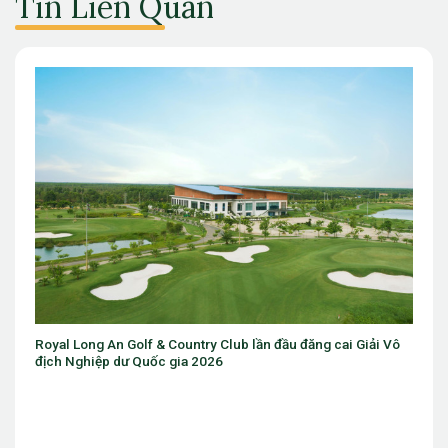
Tin Liên Quan
yal Long An Golf & Country Club lần đầu đăng cai Giải Vô
Sân golf 
ch Nghiệp dư Quốc gia 2026
Chicago