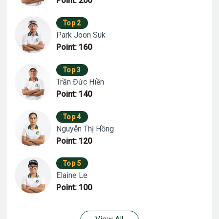
Point: 200
Top 2
Park Joon Suk
Point: 160
Top 3
Trần Đức Hiền
Point: 140
Top 4
Nguyễn Thị Hồng
Point: 120
Top 5
Elaine Le
Point: 100