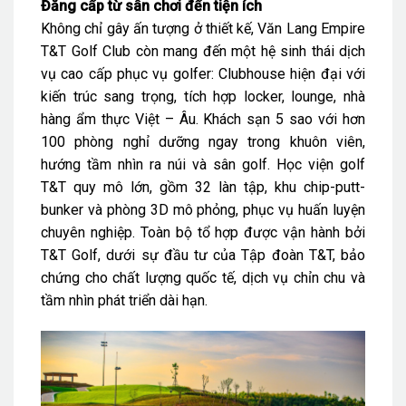
Đẳng cấp từ sân chơi đến tiện ích
Không chỉ gây ấn tượng ở thiết kế, Văn Lang Empire
T&T Golf Club còn mang đến một hệ sinh thái dịch
vụ cao cấp phục vụ golfer: Clubhouse hiện đại với
kiến trúc sang trọng, tích hợp locker, lounge, nhà
hàng ẩm thực Việt – Âu. Khách sạn 5 sao với hơn
100 phòng nghỉ dưỡng ngay trong khuôn viên,
hướng tầm nhìn ra núi và sân golf. Học viện golf
T&T quy mô lớn, gồm 32 làn tập, khu chip-putt-
bunker và phòng 3D mô phỏng, phục vụ huấn luyện
chuyên nghiệp. Toàn bộ tổ hợp được vận hành bởi
T&T Golf, dưới sự đầu tư của Tập đoàn T&T, bảo
chứng cho chất lượng quốc tế, dịch vụ chỉn chu và
tầm nhìn phát triển dài hạn.