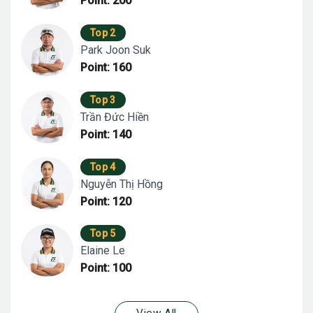
Point: 200
Top 2
Park Joon Suk
Point: 160
Top 3
Trần Đức Hiền
Point: 140
Top 4
Nguyễn Thị Hồng
Point: 120
Top 5
Elaine Le
Point: 100