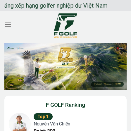
Chuyển
 hạng golfer nghiệp dư Việt Nam
đến
nội
dung
F GOLF Ranking
Top 1
Nguyễn Văn Chiến