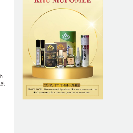
nh
tốt