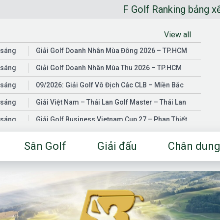
F Golf Ranking bảng xếp hạng golfer 
View all
 sáng
Giải Golf Doanh Nhân Mùa Đông 2026 – TP.HCM
 sáng
Giải Golf Doanh Nhân Mùa Thu 2026 – TP.HCM
 sáng
09/2026: Giải Golf Vô Địch Các CLB – Miền Bắc
 sáng
Giải Việt Nam – Thái Lan Golf Master – Thái Lan
 sáng
Giải Golf Business Vietnam Cup 27 – Phan Thiết
 sáng
Giải Golf Doanh Nhân Mùa Hè 2026 – Đồng Nai
Sân Golf
Giải đấu
Chân dung
 sáng
Giải Golf Vô Địch Các CLB – Miền Nam
03/2026: Giải Golf Doanh Nhân Mùa Xuân 2026 –
 sáng
TP.HCM
 sáng
Fgolf Open Championship – Tây Ninh
 sáng
Golf Business Vietnam Cup 25
Giải Golf Business Vietnam Cup 26 và Giải Vô Địch