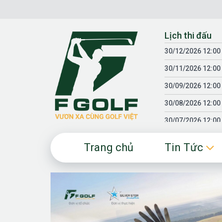
Chuyển
đến
nội
Lịch thi đấu
dung
30/12/2026 12:00
30/11/2026 12:00
30/09/2026 12:00
30/08/2026 12:00
30/07/2026 12:00
30/06/2026 12:00
Trang chủ
Tin Tức
30/05/2026 12:00
30/03/2026 12:00
30/01/2026 12:00
18/04/2025 12:00