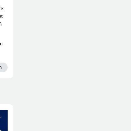
ck
ao
m,
ng
n