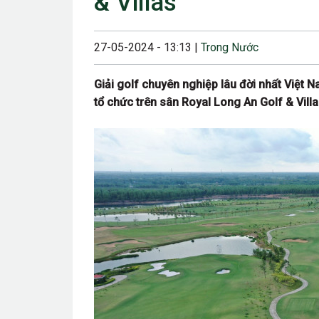
& Villas
23/08/2024 12:00
28/06/2024 12:00
27-05-2024 - 13:13 |
Trong Nước
24/05/2024 12:00
Giải golf chuyên nghiệp lâu đời nhất Việt 
25/04/2024 6:00 
tổ chức trên sân Royal Long An Golf & Villa
07/03/2024 12:00
22/12/2023 12:30
26/10/2023 12:00