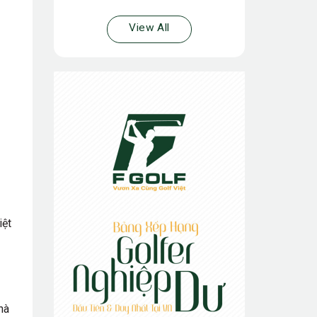
View All
iệt
hà