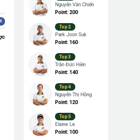
Nguyễn Văn Chiến
Point: 200
E
Top 2
Park Joon Suk
ược
Point: 160
Top 3
Trần Đức Hiền
Point: 140
Top 4
Nguyễn Thị Hồng
Point: 120
Top 5
Elaine Le
Point: 100