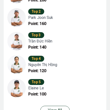
Point: 200
Top 2
Park Joon Suk
Point: 160
Top 3
Trần Đức Hiền
Point: 140
Top 4
Nguyễn Thị Hồng
Point: 120
Top 5
Elaine Le
Point: 100