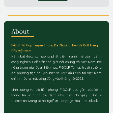
About
F-Golf Tổ Hợp Truyền Thông Đa Phương Tiện Về Golf Hàng
Đầu Việt Nam
Nắm bắt được xu hướng phát triển mạnh mẽ của ngành
công nghiệp Golf trên thế giới nói chung và Việt Nam nói
riêng trong giai đoạn hiện nay, F-GOLF Tổ hợp truyền thông
đa phương tiện chuyên biệt về Golf đầu tiên tại Việt Nam
chính thức ra mắt cộng đồng vào tháng 10/2023.
Lĩnh xướng vai trò tiên phong, F-GOLF bao gồm các kênh
thông tin vô cùng đa dạng như: Tạp chí giấy F-Golf &
Bussiness, Mạng xã hội fgolf.vn, Fanpage, YouTube, TikTok...