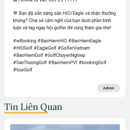
💬 Bạn đã sẵn sàng săn HIO/Eagle và nhận thưởng
khủng? Chia sẻ cảm nghĩ của bạn dưới phần bình
luận và tag ngay hội golfer để cùng tham gia nhé!
#wBooking #BaoHiemHIO #BaoHiemEagle
#HIOGolf #EagleGolf #GolferVietnam
#BaoHiemGolf #GolfChuyenNghiep
#SanThuongGolf #BaoHiemPVI #bookingGolf
#tourGolf
Admin
Tin Liên Quan