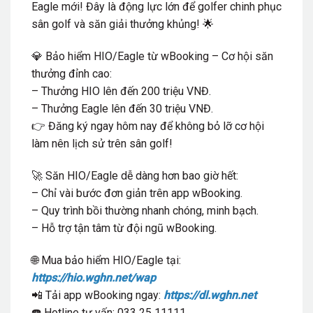
Eagle mới! Đây là động lực lớn để golfer chinh phục
sân golf và săn giải thưởng khủng! 🌟
💎 Bảo hiểm HIO/Eagle từ wBooking – Cơ hội săn
thưởng đỉnh cao:
– Thưởng HIO lên đến 200 triệu VNĐ.
– Thưởng Eagle lên đến 30 triệu VNĐ.
👉 Đăng ký ngay hôm nay để không bỏ lỡ cơ hội
làm nên lịch sử trên sân golf!
🚀 Săn HIO/Eagle dễ dàng hơn bao giờ hết:
– Chỉ vài bước đơn giản trên app wBooking.
– Quy trình bồi thường nhanh chóng, minh bạch.
– Hỗ trợ tận tâm từ đội ngũ wBooking.
🌐 Mua bảo hiểm HIO/Eagle tại:
https://hio.wghn.net/wap
📲 Tải app wBooking ngay:
https://dl.wghn.net
☎️ Hotline tư vấn: 033 25 11111