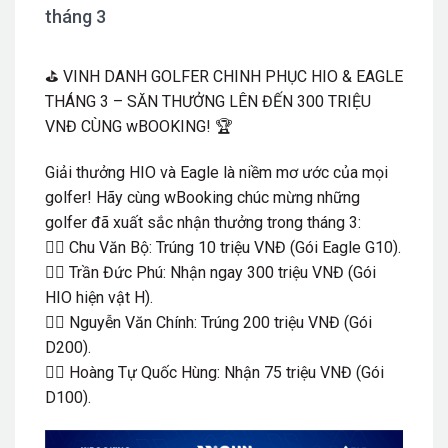
tháng 3
⛳ VINH DANH GOLFER CHINH PHỤC HIO & EAGLE
THÁNG 3 – SĂN THƯỞNG LÊN ĐẾN 300 TRIỆU
VNĐ CÙNG wBOOKING! 🏆
Giải thưởng HIO và Eagle là niềm mơ ước của mọi
golfer! Hãy cùng wBooking chúc mừng những
golfer đã xuất sắc nhận thưởng trong tháng 3:
🏌️‍♂️ Chu Văn Bộ: Trúng 10 triệu VNĐ (Gói Eagle G10).
🏌️‍♂️ Trần Đức Phú: Nhận ngay 300 triệu VNĐ (Gói
HIO hiện vật H).
🏌️‍♂️ Nguyễn Văn Chính: Trúng 200 triệu VNĐ (Gói
D200).
🏌️‍♂️ Hoàng Tự Quốc Hùng: Nhận 75 triệu VNĐ (Gói
D100).