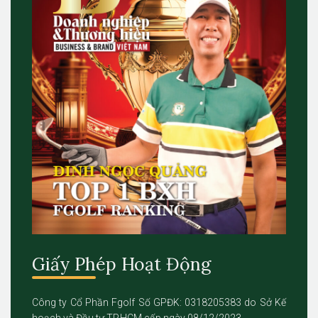
Giấy Phép Hoạt Động
Công ty Cổ Phần Fgolf Số GPĐK: 0318205383 do Sở Kế
hoạch và Đầu tư TP.HCM cấp ngày 08/12/2023