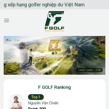
Chuyển
ếp hạng golfer nghiệp dư Việt Nam
đến
nội
dung
F GOLF Ranking
Top 1
Nguyễn Văn Chiến