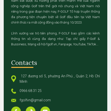
Nắm bắt được xu hướng phát triển mạnh mẽ của ngành
công nghiệp Golf trên thế giới nói chung và Việt Nam nói
riêng trong giai đoạn hiện nay, F-GOLF Tổ hợp truyền thông
đa phương tiện chuyên biệt về Golf đầu tiên tại Việt Nam
chính thức ra mắt cộng đồng vào tháng 10/2023.
Lĩnh xướng vai trò tiên phong, F-GOLF bao gồm các kênh
thông tin vô cùng đa dạng như: Tạp chí giấy F-Golf &
Bussiness, Mạng xã hội fgolf.vn, Fanpage, YouTube, TikTok...
Contacts
127 đương số 5, phường An Phú , Quận 2, Hồ Chí
Minh
0966 68 31 25
fgolfvn@gmail.com