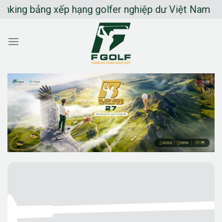
Chuyển
ing bảng xếp hạng golfer nghiệp dư Việt Nam
đến
nội
dung