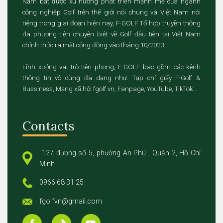
Nắm bắt được xu hướng phát triển mạnh mẽ của ngành
công nghiệp Golf trên thế giới nói chung và Việt Nam nói
riêng trong giai đoạn hiện nay, F-GOLF Tổ hợp truyền thông
đa phương tiện chuyên biệt về Golf đầu tiên tại Việt Nam
chính thức ra mắt cộng đồng vào tháng 10/2023.
Lĩnh xướng vai trò tiên phong, F-GOLF bao gồm các kênh
thông tin vô cùng đa dạng như: Tạp chí giấy F-Golf &
Bussiness, Mạng xã hội fgolf.vn, Fanpage, YouTube, TikTok...
Contacts
127 đương số 5, phường An Phú , Quận 2, Hồ Chí
Minh
0966 68 31 25
fgolfvn@gmail.com