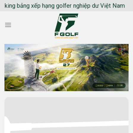
Chuyển
ng bảng xếp hạng golfer nghiệp dư Việt Nam
đến
nội
dung