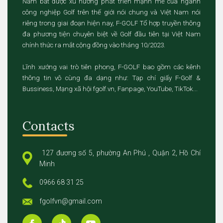
Nắm bắt được xu hướng phát triển mạnh mẽ của ngành
công nghiệp Golf trên thế giới nói chung và Việt Nam nói
riêng trong giai đoạn hiện nay, F-GOLF Tổ hợp truyền thông
đa phương tiện chuyên biệt về Golf đầu tiên tại Việt Nam
chính thức ra mắt cộng đồng vào tháng 10/2023.
Lĩnh xướng vai trò tiên phong, F-GOLF bao gồm các kênh
thông tin vô cùng đa dạng như: Tạp chí giấy F-Golf &
Bussiness, Mạng xã hội fgolf.vn, Fanpage, YouTube, TikTok...
Contacts
127 đương số 5, phường An Phú , Quận 2, Hồ Chí
Minh
0966 68 31 25
fgolfvn@gmail.com