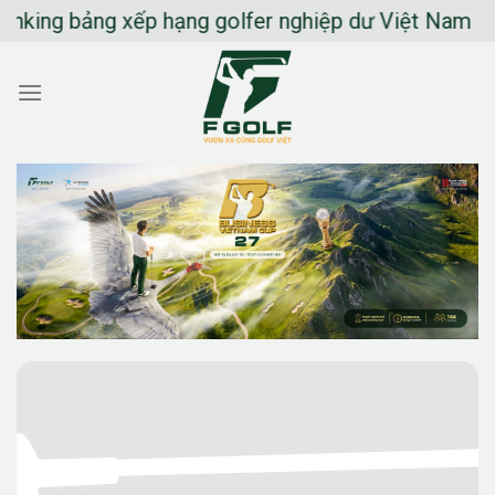
Chuyển
ing bảng xếp hạng golfer nghiệp dư Việt Nam
đến
nội
dung